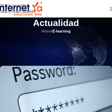
Skip to navigation
Skip to main content
Actualidad
Home
/
E-learning
E-LEARNING
,
ÚLTIMOS ARTÍCULOS
¿Cómo recuperar la contraseña
de administrador Moodle?
INTERNET YA Soluciones Web
el 1 agosto, 2020