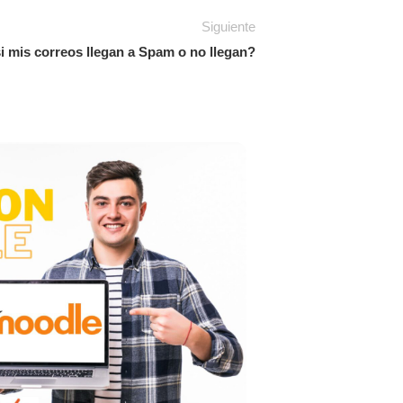
Siguiente
 mis correos llegan a Spam o no llegan?
14
Crea una exper
JUN
Con Moodle Workpl
experiencia