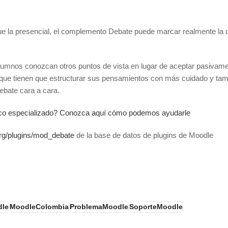
e la presencial, el complemento Debate puede marcar realmente la d
lumnos conozcan otros puntos de vista en lugar de aceptar pasivamen
ca que tienen que estructurar sus pensamientos con más cuidado y tamb
ebate cara a cara.
cnico especializado? Conozca aquí cómo podemos ayudarle
org/plugins/mod_debate
de la base de datos de plugins de Moodle
dle
MoodleColombia
ProblemaMoodle
SoporteMoodle