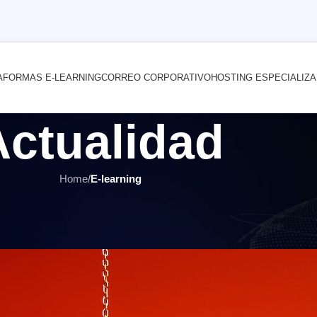
AFORMAS E-LEARNING
CORREO CORPORATIVO
HOSTING ESPECIALIZ
Actualidad
Home
/
E-learning
E-LEARNING
,
ÚLTIMOS ARTÍCULOS
 debates en aulas virtuales Mood
or
INTERNET YA Soluciones Web
el 17 marzo, 2021