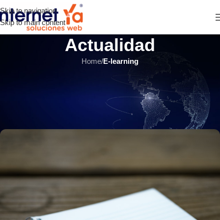
Skip to navigation
Skip to main content
Actualidad
Home
/
E-learning
E-LEARNING
,
ÚLTIMOS ARTÍCULOS
¿Por qué elegir Moodle cómo
aula virtual?
INTERNET YA Soluciones Web
el 19 abril, 2021