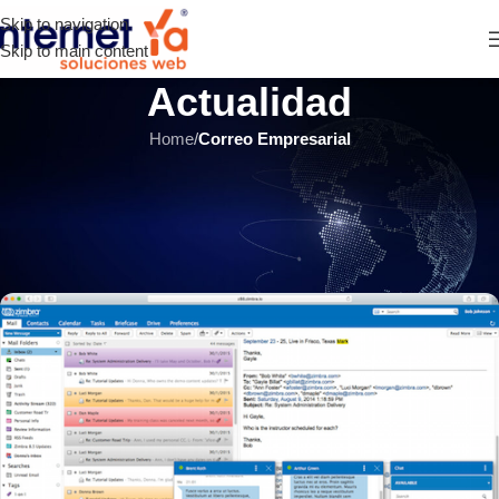
Skip to navigation
Skip to main content
Actualidad
Home
/
Correo Empresarial
CORREO EMPRESARIAL
,
HOSTING Y SERVIDORES
,
ÚLTIMOS ARTÍCULOS
Beneficios de servidor de correo
Zimbra en empresas
INTERNET YA Soluciones Web
el 27 mayo, 2021