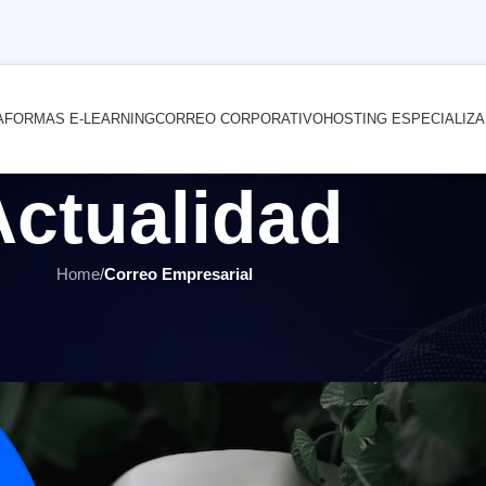
AFORMAS E-LEARNING
CORREO CORPORATIVO
HOSTING ESPECIALIZ
Actualidad
Home
/
Correo Empresarial
PRESARIAL
,
HOSTING Y SERVIDORES
,
ÚLTIMOS ARTÍCULOS
guridad en un servidor de correo 
r
INTERNET YA Soluciones Web
el 6 septiembre, 2021