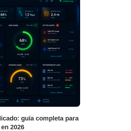
16
JUN
icado: guía completa para
¿Cuándo un
 en 2026
tradicional 