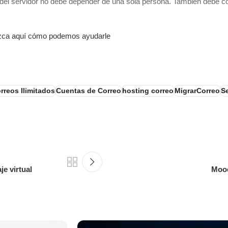
del servidor no debe depender de una sola persona. También debe con
ozca aquí cómo podemos ayudarle
rreos Ilimitados
Cuentas de Correo
hosting correo
MigrarCorreo
S
je virtual
Mood