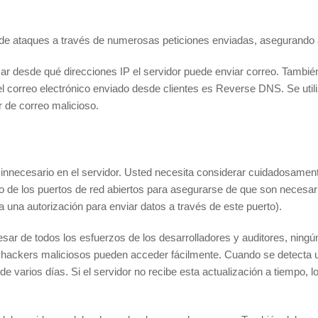
r de ataques a través de numerosas peticiones enviadas, asegurando 
ar desde qué direcciones IP el servidor puede enviar correo. Tambié
a el correo electrónico enviado desde clientes es Reverse DNS. Se util
r de correo malicioso.
necesario en el servidor. Usted necesita considerar cuidadosamente 
o de los puertos de red abiertos para asegurarse de que son necesari
 una autorización para enviar datos a través de este puerto).
sar de todos los esfuerzos de los desarrolladores y auditores, ningú
os hackers maliciosos pueden acceder fácilmente. Cuando se detecta u
 varios días. Si el servidor no recibe esta actualización a tiempo, lo