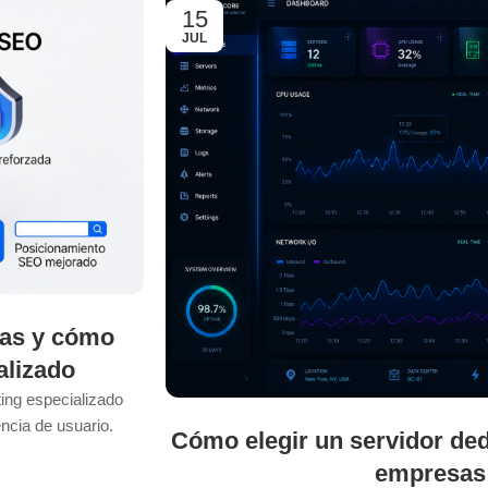
15
JUL
sas y cómo
alizado
ing especializado
ncia de usuario.
Cómo elegir un servidor ded
empresas