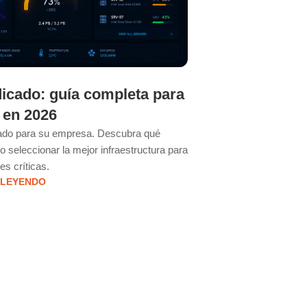
icado: guía completa para
¿Cuándo un
 en 2026
tradicional 
pa
cado para su empresa. Descubra qué
 seleccionar la mejor infraestructura para
Descubra cuándo es el
es críticas.
servidor dedicado. 
 LEYENDO
rend