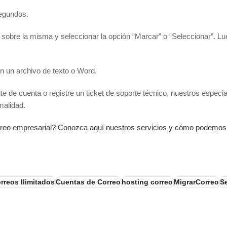
segundos.
 sobre la misma y seleccionar la opción “Marcar” o “Seleccionar”. Lue
n un archivo de texto o Word.
e de cuenta o registre un ticket de soporte técnico, nuestros especial
malidad.
orreo empresarial? Conozca aquí nuestros servicios y cómo podemos
rreos Ilimitados
Cuentas de Correo
hosting correo
MigrarCorreo
S