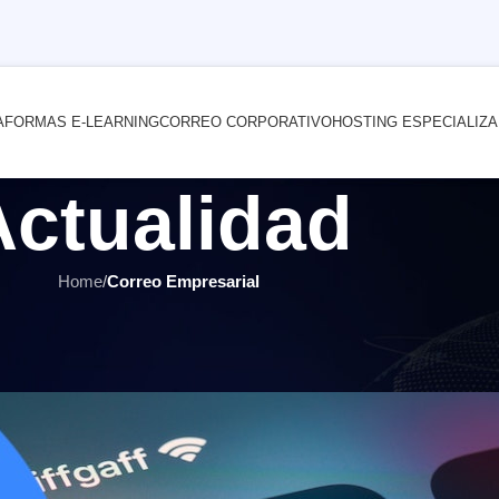
AFORMAS E-LEARNING
CORREO CORPORATIVO
HOSTING ESPECIALIZ
Actualidad
Home
/
Correo Empresarial
PRESARIAL
,
HOSTING Y SERVIDORES
,
ÚLTIMOS ARTÍCULOS
ión con su servidor de hosting o
 por
INTERNET YA Soluciones Web
el 13 julio, 2021