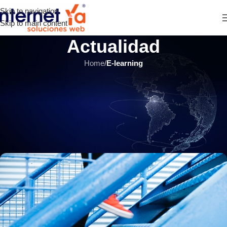
Skip to navigation
Skip to main content
Actualidad
Home
/
E-learning
E-LEARNING
,
ÚLTIMOS ARTÍCULOS
Cómo seguir el progreso de
estudiantes en Moodle
fácilmente
INTERNET YA Soluciones Web
el 3 agosto, 2021