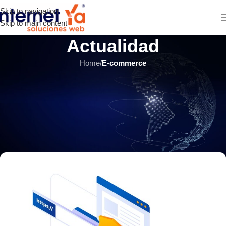
Skip to navigation
Skip to main content
Actualidad
Home
/
E-commerce
E-COMMERCE
,
HOSTING Y SERVIDORES
,
SITIOS WEB
,
ÚLTIMOS ARTÍCULOS
Navegación Segura:
Descubriendo el Mundo de los
Certificados SSL
INTERNET YA Soluciones Web
el 7 noviembre, 2023