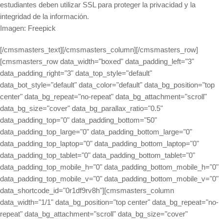
estudiantes deben utilizar SSL para proteger la privacidad y la
integridad de la información.
Imagen: Freepick
[/cmsmasters_text][/cmsmasters_column][/cmsmasters_row]
[cmsmasters_row data_width="boxed" data_padding_left="3"
data_padding_right="3" data_top_style="default"
data_bot_style="default" data_color="default" data_bg_position="top
center" data_bg_repeat="no-repeat" data_bg_attachment="scroll"
data_bg_size="cover" data_bg_parallax_ratio="0.5"
data_padding_top="0" data_padding_bottom="50"
data_padding_top_large="0" data_padding_bottom_large="0"
data_padding_top_laptop="0" data_padding_bottom_laptop="0"
data_padding_top_tablet="0" data_padding_bottom_tablet="0"
data_padding_top_mobile_h="0" data_padding_bottom_mobile_h="0"
data_padding_top_mobile_v="0" data_padding_bottom_mobile_v="0"
data_shortcode_id="0r1df9rv8h"][cmsmasters_column
data_width="1/1" data_bg_position="top center" data_bg_repeat="no-
repeat" data_bg_attachment="scroll" data_bg_size="cover"