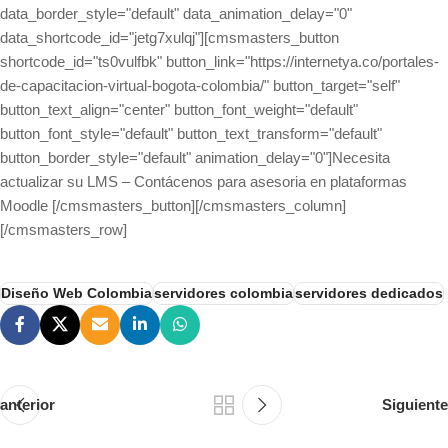
data_border_style="default" data_animation_delay="0"
data_shortcode_id="jetg7xulqj"][cmsmasters_button
shortcode_id="ts0vulfbk" button_link="https://internetya.co/portales-
de-capacitacion-virtual-bogota-colombia/" button_target="self"
button_text_align="center" button_font_weight="default"
button_font_style="default" button_text_transform="default"
button_border_style="default" animation_delay="0"]Necesita
actualizar su LMS – Contácenos para asesoria en plataformas
Moodle [/cmsmasters_button][/cmsmasters_column]
[/cmsmasters_row]
Diseño Web Colombia
servidores colombia
servidores dedicados
anterior
Siguiente