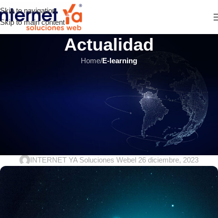
Skip to navigation
Skip to main content
Actualidad
Home
/
E-learning
E-LEARNING
,
MOODLE
,
ÚLTIMOS ARTÍCULOS
Servidores Dedicados: La clave
para la independencia y
complejidad de empresas en el
mundo digital
INTERNET YA Soluciones Web
el 26 diciembre, 2023