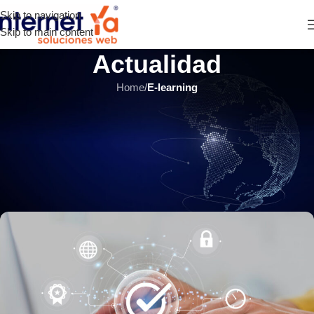
Skip to navigation
Skip to main content
Actualidad
Home
/
E-learning
E-LEARNING
,
MOODLE
,
ÚLTIMOS ARTÍCULOS
Cerrando Brechas: Estrategias
para una Experiencia Segura en
Moodle
INTERNET YA Soluciones Web
el 6 febrero, 2024