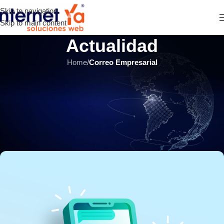
Skip to navigation
Skip to main content
Actualidad
Home
/
Correo Empresarial
CORREO EMPRESARIAL
,
E-COMMERCE
,
ÚLTIMOS ARTÍCULOS
Paso a Paso: Cómo Crear una
Cuenta de Correo Electrónico en
cPanel Webmail
INTERNET YA Soluciones Web
el 9 noviembre, 2023