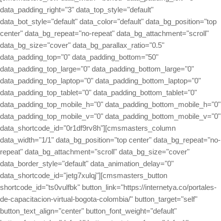
data_padding_right="3" data_top_style="default"
data_bot_style="default" data_color="default" data_bg_position="top
center" data_bg_repeat="no-repeat" data_bg_attachment="scroll"
data_bg_size="cover" data_bg_parallax_ratio="0.5"
data_padding_top="0" data_padding_bottom="50"
data_padding_top_large="0" data_padding_bottom_large="0"
data_padding_top_laptop="0" data_padding_bottom_laptop="0"
data_padding_top_tablet="0" data_padding_bottom_tablet="0"
data_padding_top_mobile_h="0" data_padding_bottom_mobile_h="0"
data_padding_top_mobile_v="0" data_padding_bottom_mobile_v="0"
data_shortcode_id="0r1df9rv8h"][cmsmasters_column
data_width="1/1" data_bg_position="top center" data_bg_repeat="no-
repeat" data_bg_attachment="scroll" data_bg_size="cover"
data_border_style="default" data_animation_delay="0"
data_shortcode_id="jetg7xulqj"][cmsmasters_button
shortcode_id="ts0vulfbk" button_link="https://internetya.co/portales-
de-capacitacion-virtual-bogota-colombia/" button_target="self"
button_text_align="center" button_font_weight="default"