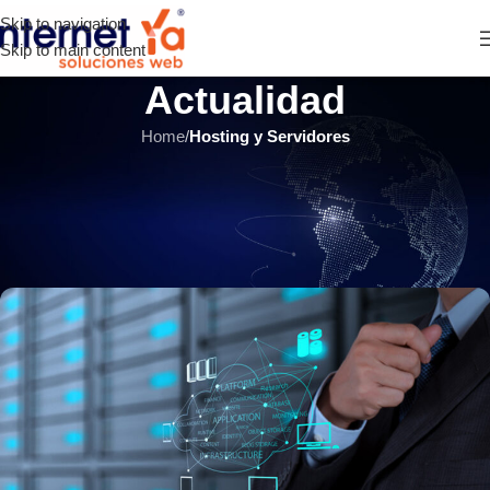
Skip to navigation
Skip to main content
Actualidad
Home
/
Hosting y Servidores
HOSTING Y SERVIDORES
,
ÚLTIMOS ARTÍCULOS
5 consejos para elegir el hosting
SaaS adecuado
INTERNET YA Soluciones Web
el 7 julio, 2018