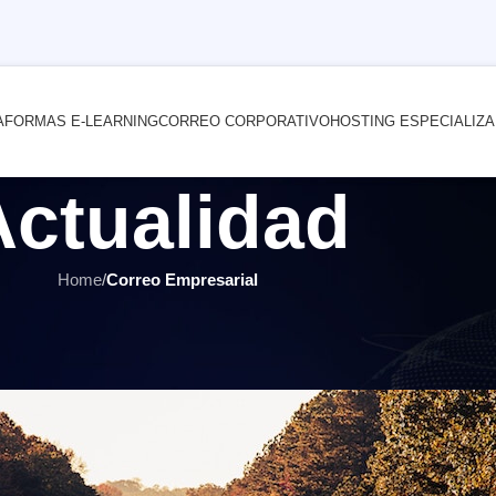
AFORMAS E-LEARNING
CORREO CORPORATIVO
HOSTING ESPECIALIZ
Actualidad
Home
/
Correo Empresarial
CORREO EMPRESARIAL
,
ÚLTIMOS ARTÍCULOS
tros rDNS en un servidor de corr
 por
INTERNET YA Soluciones Web
el 8 junio, 2020