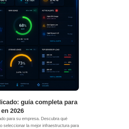
icado: guía completa para
¿Cuándo un
 en 2026
tradicional 
pa
cado para su empresa. Descubra qué
 seleccionar la mejor infraestructura para
Descubra cuándo es el