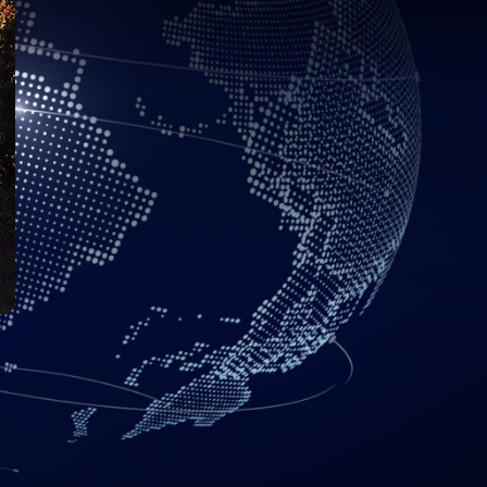
”. Es decir, en vez de
hacia un nombre de host.
io “sunombrededominio.com” apunta hacia la