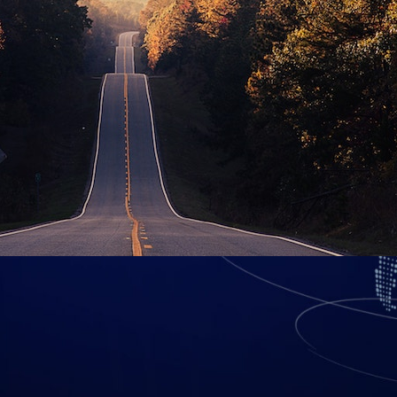
hacen lo contrario a los DNS “normales
na IP, lo que hace es resolver una IP 
e la resolución DNS regular, por lo tanto, por ejemplo, si el domin
 la IP sea 1.1.1.1.