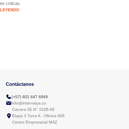
es críticas.
servidor dedicado. 
 LEYENDO
rend
Contáctanos
(+57) 601 647 6849
Info@internetya.co
Carrera 55 N° 152B-68
Etapa 3 Torre A - Oficina 808
Centro Empresarial MAZ