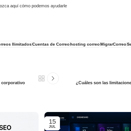
Conozca aquí cómo podemos ayudarle
rreos Ilimitados
Cuentas de Correo
hosting correo
MigrarCorreo
S
 corporativo
¿Cuáles son las limitacio
15
JUL