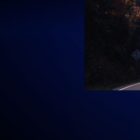
Los reverse DNS o rDNS básicamente 
resolver un nombre de dominio hacia u
La resolución inversa o rDNS se encuentra completamente separada d
IP 1.1.1.1, no necesariamente significa que la resolución inversa para