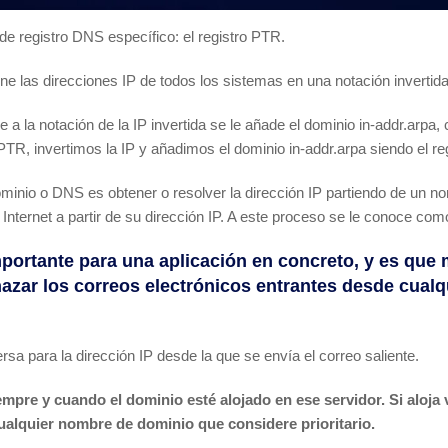
 de registro DNS específico: el registro PTR.
ne las direcciones IP de todos los sistemas en una notación invertida
a la notación de la IP invertida se le añade el dominio in-addr.arpa,
PTR, invertimos la IP y añadimos el dominio in-addr.arpa siendo el reg
inio o DNS es obtener o resolver la dirección IP partiendo de un 
nternet a partir de su dirección IP. A este proceso se le conoce com
mportante para una aplicación en concreto, y es qu
azar los correos electrónicos entrantes desde cualq
ersa para la dirección IP desde la que se envía el correo saliente.
empre y cuando el dominio esté alojado en ese servidor. Si aloja
ualquier nombre de dominio que considere prioritario.