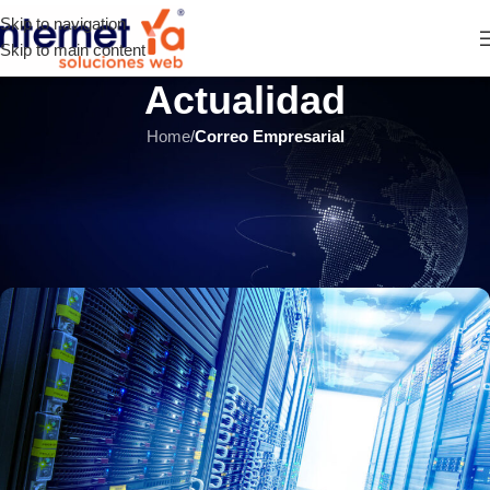
Skip to navigation
Skip to main content
Actualidad
Home
/
Correo Empresarial
CORREO EMPRESARIAL
,
HOSTING Y SERVIDORES
,
ÚLTIMOS ARTÍCULOS
¿Qué son TIER de los datacenter
y cómo afectan mi hosting?
INTERNET YA Soluciones Web
el 13 julio, 2020