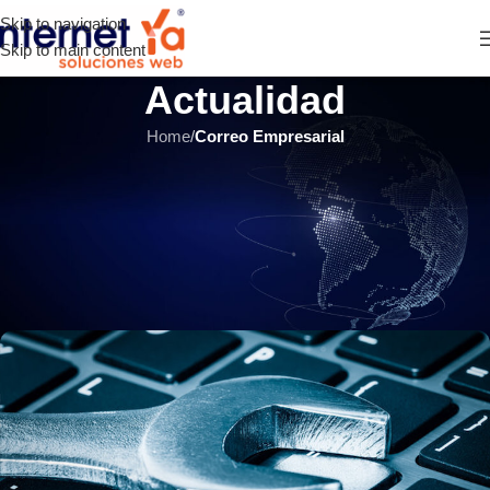
Skip to navigation
Skip to main content
Actualidad
Home
/
Correo Empresarial
CORREO EMPRESARIAL
,
HOSTING Y SERVIDORES
,
ÚLTIMOS ARTÍCULOS
¿Qué hacer para que mis
correos no sean enviados a
Spam?
INTERNET YA Soluciones Web
el 14 septiembre, 2020