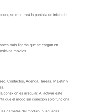
der, se mostrará la pantalla de inicio de
iantes más ligeras que se cargan en
ositivos móviles.
reo, Contactos, Agenda, Tareas, Maletín y
es.
conexión es irregular. Al activar este
nta que el modo sin conexión solo funciona
an las carpetas del módulo, búsquedas