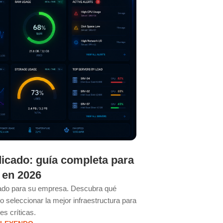
icado: guía completa para
¿Cuándo un
 en 2026
tradicional 
pa
cado para su empresa. Descubra qué
 seleccionar la mejor infraestructura para
Descubra cuándo es el
es críticas.
servidor dedicado. 