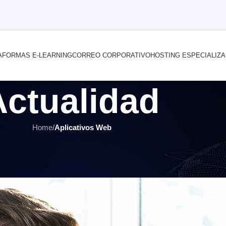
AFORMAS E-LEARNING
CORREO CORPORATIVO
HOSTING ESPECIALIZ
Actualidad
Home
/
Aplicativos Web
WEB
,
HOSTING Y SERVIDORES
,
SITIOS WEB
,
ÚLTIMOS ARTÍCULOS
ezar a usar el correo Zimbra
 por
INTERNET YA Soluciones Web
el 11 julio, 2023