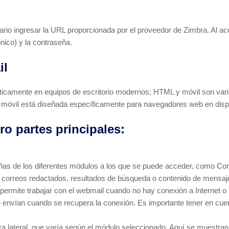
rio ingresar la URL proporcionada por el proveedor de Zimbra. Al acce
nico) y la contraseña.
il
áticamente en equipos de escritorio modernos; HTML y móvil son var
ión móvil está diseñada específicamente para navegadores web en disp
ro partes principales:
añas de los diferentes módulos a los que se puede acceder, como Cor
 correos redactados, resultados de búsqueda o contenido de mensaj
mite trabajar con el webmail cuando no hay conexión a Internet o la 
e envían cuando se recupera la conexión. Es importante tener en cue
barra lateral, que varía según el módulo seleccionado. Aquí se muestr