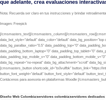
que adelante, crea evaluaciones interactiv
Nota: Recuerda ser claro en tus instrucciones y brindar retroaliment
Imagen: Freepick
[/cmsmasters_text][/cmsmasters_column][/cmsmasters_row][cmsmast
data_bot_style="default" data_color="default" data_bg_position="to
data_bg_parallax_ratio="0.5" data_padding_top="0" data_padding_b
data_padding_bottom_laptop="0" data_padding_top_tablet="0" data
data_padding_top_mobile_v="0" data_padding_bottom_mobile_v="0" 
data_bg_repeat="no-repeat" data_bg_attachment="scroll" data_bg_siz
[cmsmasters_button shortcode_id="ts0vulfbk" button_link="https://int
button_font_weight="default" button_font_style="default" button_text
Contácenos para asesoria en plataformas Moodle [/cmsmasters_bu
Diseño Web Colombia
servidores colombia
servidores dedicados