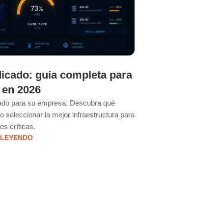
icado: guía completa para
¿Cuándo un
 en 2026
tradicional 
pa
cado para su empresa. Descubra qué
 seleccionar la mejor infraestructura para
Descubra cuándo es el
es críticas.
servidor dedicado. 
 LEYENDO
rend