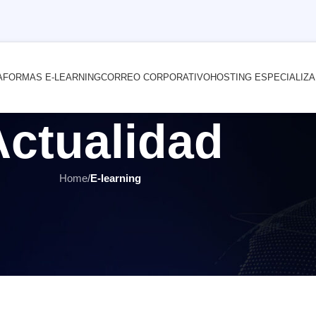
AFORMAS E-LEARNING
CORREO CORPORATIVO
HOSTING ESPECIALIZ
Actualidad
Home
/
E-learning
E-LEARNING
,
MOODLE
,
ÚLTIMOS ARTÍCULOS
endizaje Interactivas: Cómo Crea
uestionarios en Moodle
or
INTERNET YA Soluciones Web
el 24 octubre, 2023