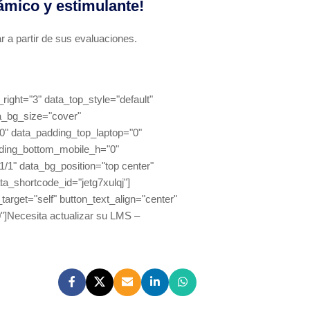
ámico y estimulante!
r a partir de sus evaluaciones.
ght="3" data_top_style="default"
ta_bg_size="cover"
0" data_padding_top_laptop="0"
dding_bottom_mobile_h="0"
1" data_bg_position="top center"
a_shortcode_id="jetg7xulqj"]
target="self" button_text_align="center"
0"]Necesita actualizar su LMS –