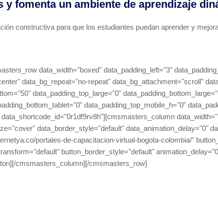
as y fomenta un ambiente de aprendizaje din
ación constructiva para que los estudiantes puedan aprender y mejora
ers_row data_width="boxed" data_padding_left="3" data_padding_ri
p center" data_bg_repeat="no-repeat" data_bg_attachment="scroll" da
ottom="50" data_padding_top_large="0" data_padding_bottom_large="
_padding_bottom_tablet="0" data_padding_top_mobile_h="0" data_pa
data_shortcode_id="0r1df9rv8h"][cmsmasters_column data_width="1/
e="cover" data_border_style="default" data_animation_delay="0" dat
ernetya.co/portales-de-capacitacion-virtual-bogota-colombia/" button_
_transform="default" button_border_style="default" animation_delay="
tton][/cmsmasters_column][/cmsmasters_row]