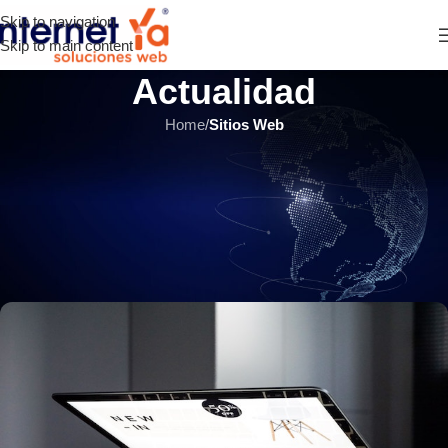
Skip to navigation
Skip to main content
Actualidad
Home
/
Sitios Web
SITIOS WEB
,
ÚLTIMOS ARTÍCULOS
¿Por qué WordPress es uno de
los CMS más empleados para
Webs institucionales?
INTERNET YA Soluciones Web
el 3 enero, 2018