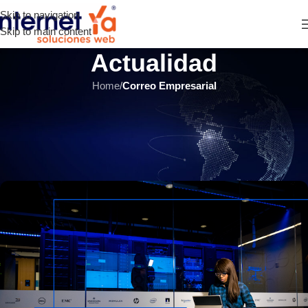
Skip to navigation
Skip to main content
Actualidad
Home
/
Correo Empresarial
CORREO EMPRESARIAL
,
HOSTING Y SERVIDORES
,
ÚLTIMOS ARTÍCULOS
Mantenimiento de servidores de
hosting: Pasos indispensables
INTERNET YA Soluciones Web
el 16 noviembre, 2021