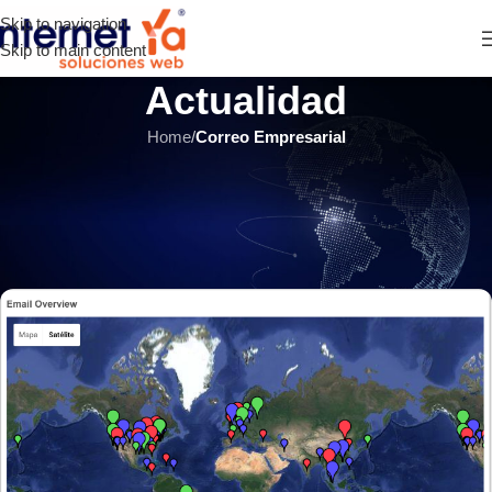
Skip to navigation
Skip to main content
Actualidad
Home
/
Correo Empresarial
CORREO EMPRESARIAL
,
ÚLTIMOS ARTÍCULOS
Administración de servidores de
correo: ¿Qué es SenderBase?
INTERNET YA Soluciones Web
el 22 septiembre, 2018