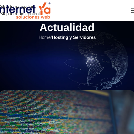
Skip to navigation
Skip to main content
Actualidad
Home
/
Hosting y Servidores
HOSTING Y SERVIDORES
,
SITIOS WEB
,
ÚLTIMOS ARTÍCULOS
Problemas del hosting
compartido: ¿Por qué mi página
dejó de funcionar?
INTERNET YA Soluciones Web
el 26 mayo, 2018